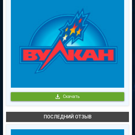
Скачать
ПОСЛЕДНИЙ ОТЗЫВ