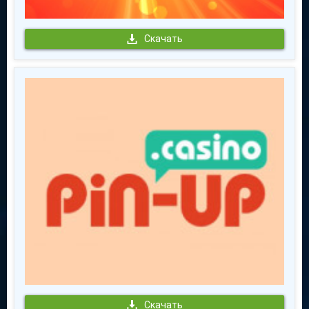
Все статьи
Отличия приложений
Скачать
Обход блокировки
Загрузить на Андроид
Приложение не видно
Как выводить деньги из онлайн казино
Вулкан игровые автоматы
Выигрышные игровые автоматы
Казино для Айфонов
Автоматы с выводом на Сбербанк
Казино с смс пополнением
Казино Вулкан с выводом на карту Сбербанка
Рейтинг казино с лицензией
Лучшие бонусы казино 2025
Рейтинг казино 2025
Скачать