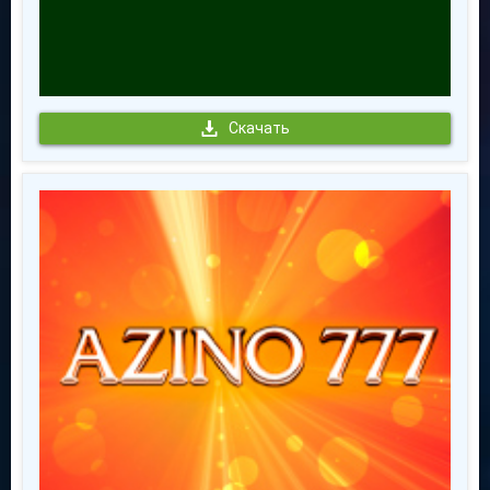
Zoloto Partii
Yggdrasil Gaming
Double Dragons
Frutoids
Net Entertainment
Скачать
Starburst
Gonzo's Quest
Игры с выводом
Онлайн казино рулетка
Классическая Рулетка
Европейская Рулетка
Маджонг
Оазис Покер
Кости (Крэпс)
БлэкДжек
Баккара
Вулкан Длинные Нарды
Кено
Колесо Фортуны