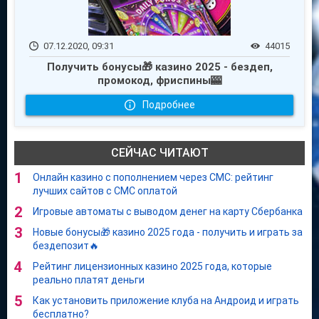
07.12.2020, 09:31
44015
Получить бонусы🎁 казино 2025 - бездеп,
промокод, фриспины🎰
Подробнее
СЕЙЧАС ЧИТАЮТ
Онлайн казино с пополнением через СМС: рейтинг
лучших сайтов с СМС оплатой
Игровые автоматы с выводом денег на карту Сбербанка
Новые бонусы🎁 казино 2025 года - получить и играть за
бездепозит🔥
Рейтинг лицензионных казино 2025 года, которые
реально платят деньги
Как установить приложение клуба на Андроид и играть
бесплатно?