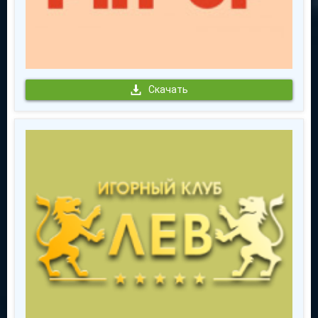
Количество
Есть ли
Производитель
выпущенных
демонстрационный
игрового софта
слотов
режим Кено?
Скачать
NetEnt
>300
Да
Playtech
>400
Да
Microgaming
>700
Да
Примечательно, что большинство
производителей имеют
лицензионные документы сразу от
нескольких стран, что позволяет
клиентам казино беспроблемно
пользоваться софтом.