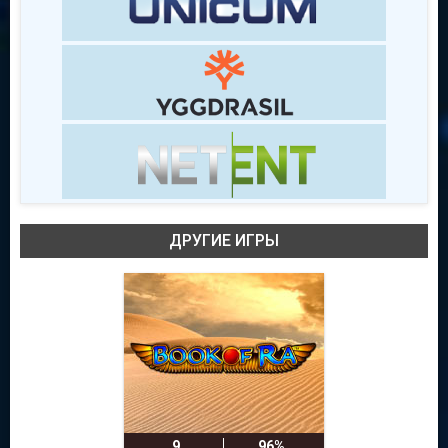
Columbus
100% на
>450
Да
Нет
Casino
депозит
На рынке азартных развлечений множество порталов,
готовых предложить свои услуги потенциальным
клиентам. В таблице собраны лучшие казино, в которых
предусмотрено мобильное приложение с лотереей Кено.
Как скачать Кено с выводом денег на
смартфон или ПК?
ДРУГИЕ ИГРЫ
Чтобы скачать лотерею на смартфон, пользователю
потребуется:
Перейти на официальный сайт казино или
производителя софта.
Открыть раздел с мобильными приложениями.
Выбрать подходящую ссылку и кликнуть по ней для
скачивания архивного файла.
Открыть его и дождаться установки.
9
96%