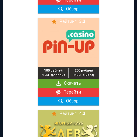
Обзор
Рейтинг:
3.3
100 рублей
200 рублей
Мин. депозит
Мин. вывод
Скачать
Перейти
Обзор
Рейтинг:
4.3