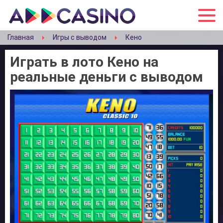
Главная
Игры с выводом
Кено
Играть в лото Кено на
реальные деньги с выводом