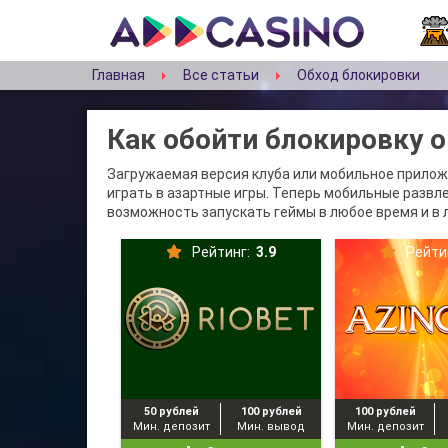
Главная
Все статьи
Обход блокировки
Как обойти блокировку 
Загружаемая версия клуба или мобильное прилож
играть в азартные игры. Теперь мобильные развле
возможность запускать геймы в любое время и в 
Рейтинг:
3.9
Рейти
50 рублей
100 рублей
100 рублей
Мин. депозит
Мин. вывод
Мин. депозит