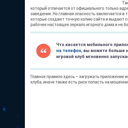
Та
который отличается от официального только адре
заведение. Но главная опасность заключается в т
которые создают точную копию сайта и выдают с
рабочее настоящее зеркало игорного дома и не б
Что касается мобильного прилож
на телефон
, вы можете больше н
игровой клуб мгновенно запуск
Главное правило здесь – загружать приложение и
клуба, иначе также есть риск попасть на мошенни