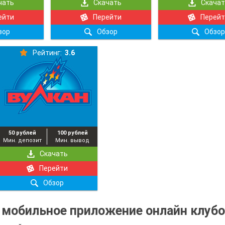
чать
Скачать
Скачат
ейти
Перейти
Перейт
зор
Обзор
Обзор
Рейтинг:
3.6
50 рублей
100 рублей
Мин. депозит
Мин. вывод
Скачать
Перейти
Обзор
 мобильное приложение онлайн клуб