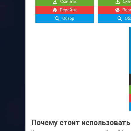
Скачать
Ска
Перейти
Пер
Обзор
Об
Почему стоит использовать