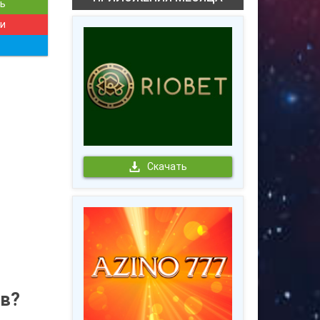
ь
и
Скачать
ов?