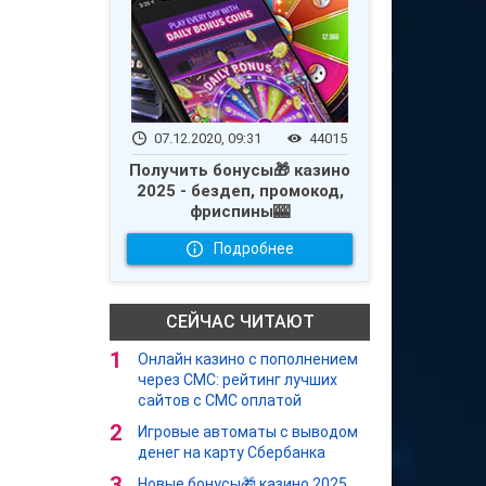
07.12.2020, 09:31
44015
Получить бонусы🎁 казино
2025 - бездеп, промокод,
фриспины🎰
Подробнее
СЕЙЧАС ЧИТАЮТ
Онлайн казино с пополнением
через СМС: рейтинг лучших
сайтов с СМС оплатой
Игровые автоматы с выводом
денег на карту Сбербанка
Новые бонусы🎁 казино 2025