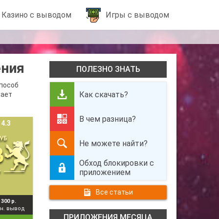
Казино с выводом
Игры с выводом
ения
ПОЛЕЗНО ЗНАТЬ
способ
Как скачать?
дает
В чем разница?
4.3
Не можете найти?
Обход блокировки с
приложением
Все статьи
300 р.
н. вывод
ПРИЛОЖЕНИЯ МЕСЯЦА