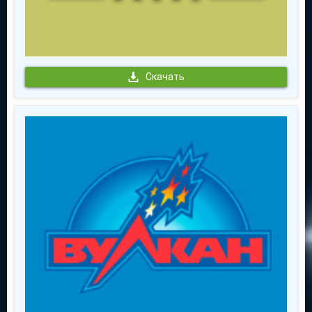
начинающиеся от первого барабана
и не имеющие пропусков.
Демо режим – возможность
Скачать
отдохнуть бесплатно
В
онлайн казино Джойказино
всегда можно найти
страничку с демонстрационной версией однорукого
бандита Sharky. Аппарат зачисляет виртуальный кредит и
работает в рамках заданных правил. Если условные деньги
заканчиваются, тестирование можно запустить повторно.
Если игрок в плюсе, то выигранная сумма остаётся
недоступной для выведения.
Дизайн и панель навигации игры
Слот Шарки выполнен в романтичном морском стиле. Море
и солнце создают летнее настроение. Акула не дремлет,
она всё время присутствует на экране. Навигацию можно
освоить интуитивно. Все особенности правил можно
уточнить с помощью кнопки Paytable.