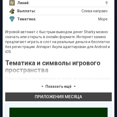
Линий:
9
Выплаты:
Слева направо
Тематика:
Море
Игровой автомат с быстрым выводом денег Sharky можно
скачать или открыть в онлайн формате. Интернет казино
предлагают играть в слот на реальные деньги и бесплатно
без регистрации. Аппарат Акула адаптирован для Android и
iOS.
Тематика и символы игрового
пространства
Пират Шарки отправляется к острову, на котором спрятаны
сокровища. Помогите моряку избежать опасной Акулы, и он
Показать ещё
поделится частью найденного клада. Часть символов
поддерживают тему, а часть выпали из колоды карт:
ПРИЛОЖЕНИЯ МЕСЯЦА
портрет пирата;
морской компас;
песчаный остров с пальмой;