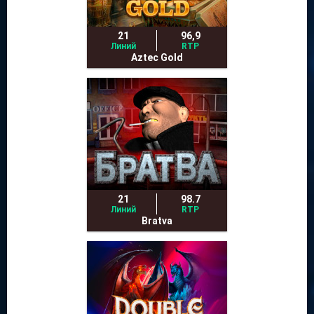
21
96,9
Линий
RTP
Aztec Gold
Игровой аппарат Sharky удивит
21
98.7
игроков оригинальными
Линий
RTP
бесплатными вращениями с
Bratva
историей противостояния моряка и
акулы. Также доступны: вайлд,
рискованная игра и автоматические
вращения. Волатильность –
средняя, а возврат вложенных
средств равен 95,1%.