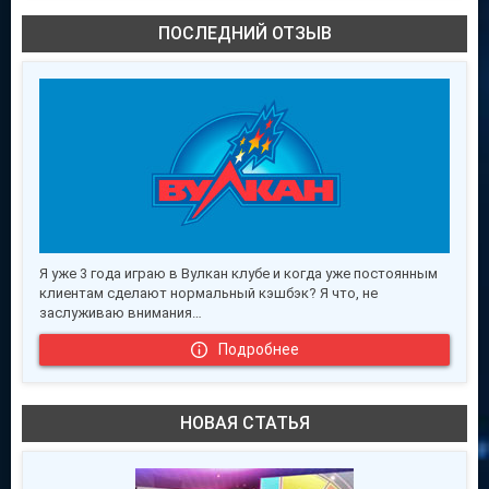
ПОСЛЕДНИЙ ОТЗЫВ
25
96
Линий
RTP
Double Dragons
Я уже 3 года играю в Вулкан клубе и когда уже постоянным
клиентам сделают нормальный кэшбэк? Я что, не
заслуживаю внимания…
Подробнее
НОВАЯ СТАТЬЯ
10
96.09
Линий
RTP
Starburst