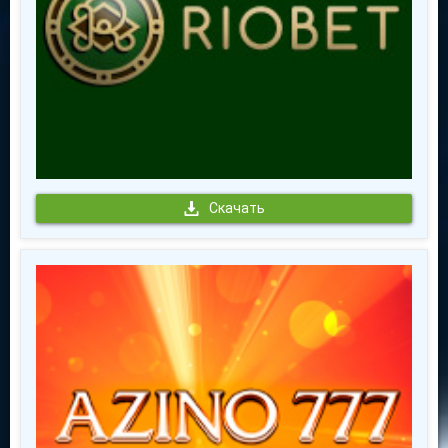
60 вариантов, без установки можно сыграть в 200 игр.
William hill.
В казино для айфона предлагаются игры в европейскую и
французскую рулетки, несколько вариаций блекджека,
баккару, видеопокер и другие. Имеется live casino с живыми
дилерами, аркадные и скретч игры. Предоставляется бонус
150% при пополнении баланса.
Европа.
Широкий выбор вариантов пополнения счета, игры м
Скачать
живыми дилерами, французская рулетка, видеопокер и
блекджек предоставляет казино Европа к услугам
пользователей. Успешно работает более 10 лет, постоянно
проводит бонусные акции, розыгрыши и оказывает
качественный сервис. Также предоставляет возможность
сыграть с живыми дилерами и выиграть крупный джекпот.
Приложение доступно для пользователей в любом
формате: на компьютере, iOS, Андроид.
Twist casino.
Широкий выбор платежных систем для финансовых
операций со счетом, основные виды азартных развлечений,
приятная система бонусов. Хотелось бы отметить