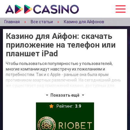
Главная
Все статьи
Казино для Айфонов
Казино для Айфон: скачать
приложение на телефон или
планшет iPad
Чтобы пользоваться популярностью у пользователей,
многие компании идут навстречу их пожеланиям и
потребностям. Так и с Apple - раньше она была ярым
противником азартных развлечений. На сегодняшний день
же существует ряд приложений казино, доступных для
скачивания владельцам iPhone и iPad с ресурса Apple.
Показать ещё
Доступны для пользования казино онлайн, игровые
автоматы и Покер Рум для категорий:
Рейтинг:
3.9
Новички. Отличительная особенность версии -
пояснительные инструкции, программы для обучения,
демонстрационный режим отдельных раундов,
статистика игроврй деятельности;