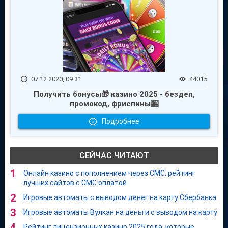
07.12.2020, 09:31
44015
Получить бонусы🎁 казино 2025 - бездеп,
9
97.5%
промокод, фриспины🎰
Линий
RTP
Fruit Cocktail
Подробнее
СЕЙЧАС ЧИТАЮТ
Онлайн казино с пополнением через СМС: рейтинг
лучших сайтов с СМС оплатой
Игровые автоматы с выводом денег на карту Сбербанка
Игровые автоматы Вулкан на деньги с выводом на карту
9
95%
Линий
RTP
Рейтинг лицензионных казино 2025 года, которые