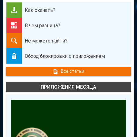
Как скачать?
В чем разница?
Не можете найти?
Лучшие приложения казино на
деньги для iPhone и iPad
Обход блокировки с приложением
Среди заведений с приложением казино на реальные
деньги для Айфонов, наибольшей популярностью
Все статьи
пользуются следующие:
Евро 24.
ПРИЛОЖЕНИЯ МЕСЯЦА
Казино давно на рынке и зарекомендовало себя как
надёжное заведение. Может возникнуть сложность при
пополнении счета в связи с небольшим выбором платежных
вариантов. Евро 24 предоставляет возможность выиграть
миллионные джекпоты. Бывали случаи, когда пользователи,
ставя по 5 евро, забирали более 3 миллионов. В Евро 24
можно поиграть с живыми дилерами в блекджек, рулетку
или баккару. Доступно для скачивания казино на iOS более