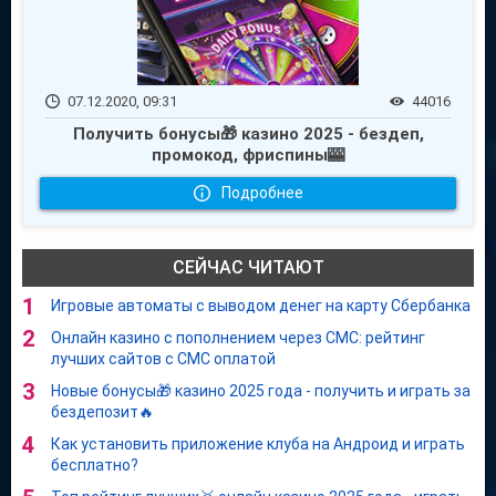
Golden Fish Tank.
Holmes & the Stolen Stones.
Рейтинг
Шанс
Название
RTP
Волатильность
вейджера
бонуса
07.12.2020, 09:31
44016
Vikings Go
Получить бонусы🎁 казино 2025 - бездеп,
96.51%
3.57
0.74%
9.89
Berzerk
промокод, фриспины🎰
Power Plant
96.1%
5.02
2.4%
6.36
Подробнее
Chibeasties
96.2%
6.02
0.56%
5.79
Golden Fish
96.4%
4.78
0.61%
7.03
Tank
СЕЙЧАС ЧИТАЮТ
Holmes the
96.8%
5.84
0.92%
5.63
Игровые автоматы с выводом денег на карту Сбербанка
Stolen Stones
Онлайн казино с пополнением через СМС: рейтинг
Все указанные выше аппараты Yggdrasil Gaming наделены
лучших сайтов с СМС оплатой
высокими коэффициентами отдачи. И это не единственный
Новые бонусы🎁 казино 2025 года - получить и играть за
фактор, по которым игроки выбирают симуляторы
бездепозит🔥
компании.
Как установить приложение клуба на Андроид и играть
💡Основные особенности и недостатки
бесплатно?
софта