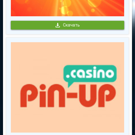
Провайдер сотрудничает с большинством современных
порталов, которые обеспечивают игрокам самые
комфортные условия для увлекательного
Скачать
времяпрепровождения, в том числе и быстрые выплаты
выигрышей. Каждый из таковых за годы своей работы
сумел добиться авторитета на рынке азартной индустрии и
обзавестись собственными поклонниками:
Название
Год основания
Количество игр
Рейтинг
«Вулкан Вегас»
2016
Более 2000
8.5
«Буй казино»
2022
Более 1500
8.3
«Плей Фортуна»
2012
Более 1400
8.4
JoyCasino
2014
Более 2000
8.5
Casino X
2012
Более 2500
8.7
Frank Casino
2014
Более 2000
8.3
В каждом из вышеупомянутых заведений доступна
продукция бренда. Для игры на настоящие деньги
обязательным условием порталов является прохождение