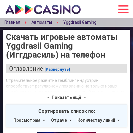
Главная
Автоматы
Yggdrasil Gaming
Скачать игровые автоматы
Yggdrasil Gaming
(Иггдрасиль) на телефон
Оглавление
[Развернуть]
Стремительное развитие гемблинг индустрии
способствует регулярному появлению не только новых
платформ, но и тех, кто выпускает игровой контент для них.
Таковой и является компания Yggdrasil Gaming, основания
Показать ещё
не так давно. Головной офис провайдера располагается на
Мальте, но штаб-квартира с командой разработчиков в
Сортировать список по:
польском городке Краков. Региональные филиалы бренда
можно встретить и в других странах таких, как Швеция и
Просмотрам
Отдаче
Количеству линий
Гибралтар.