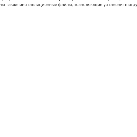
пны также инсталляционные файлы, позволяющие установить игру