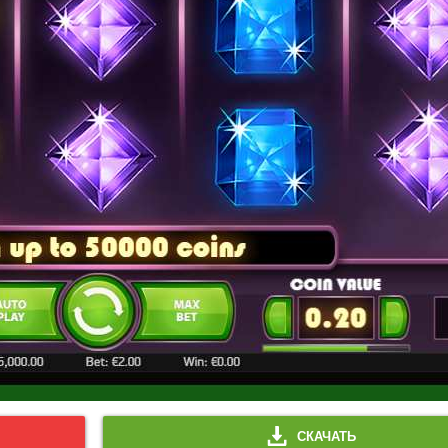
СКАЧАТЬ