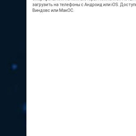
загрузить на телефоны с Андроид или iOS. Досту
Виндовс или МакОС.