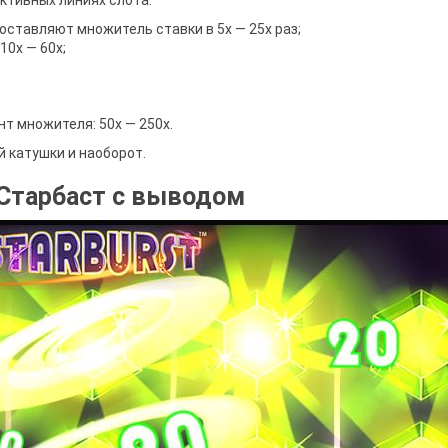
ктивных линиях слота:
оставляют множитель ставки в 5х — 25х раз;
10x — 60х;
т множителя: 50х — 250х.
 катушки и наоборот.
Старбаст с выводом