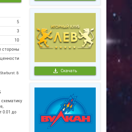
5
3
10
е стороны
ценности
Скачать
tarburst. В
в
ю схематику
е,
 0.01 до