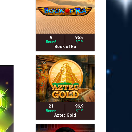
9
96%
Линий
RTP
Book of Ra
21
96,9
Линий
RTP
Aztec Gold