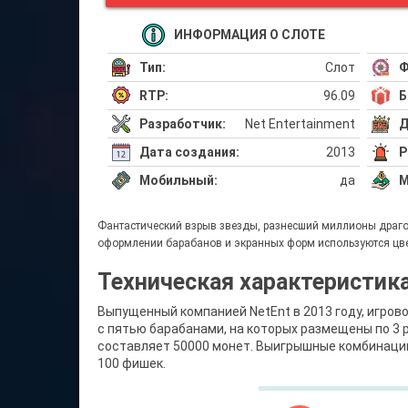
ИНФОРМАЦИЯ О СЛОТЕ
Тип:
Слот
Ф
RTP:
96.09
Б
Разработчик:
Net Entertainment
Д
Дата создания:
2013
Р
Мобильный:
да
М
Фантастический взрыв звезды, разнесший миллионы драгоце
оформлении барабанов и экранных форм используются цв
Техническая характеристик
Выпущенный компанией NetEnt в 2013 году, игров
с пятью барабанами, на которых размещены по 3 
составляет 50000 монет. Выигрышные комбинации 
100 фишек.