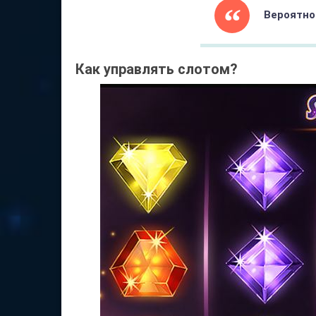
Вероятно
Как управлять слотом?