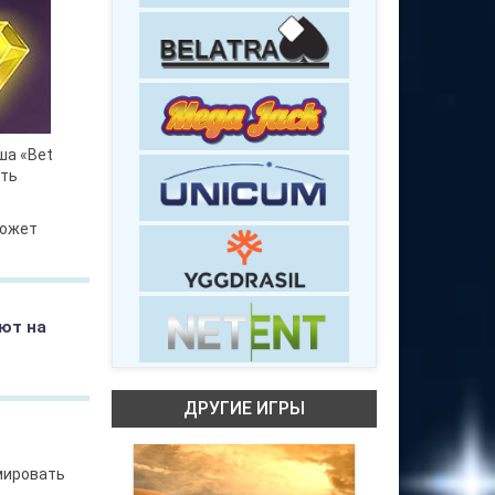
ша «Bet
ить
может
ют на
ДРУГИЕ ИГРЫ
мировать