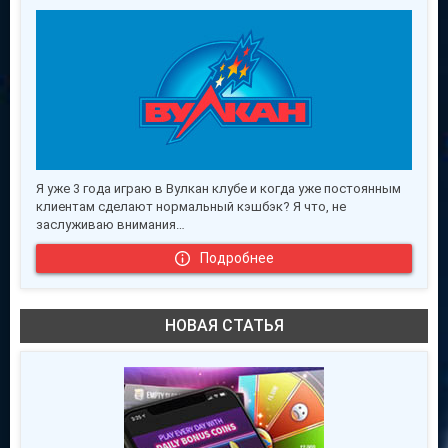
до 98%.
Фриспины. Некоторые азартные площадки
предоставляют возможность бесплатного вращения
барабанов. Подробнее об этом можно узнать в
правилах бонусной программы во время регистрации.
Турниры. Нередко популярные азартные заведения
проводят различные конкурсы, позволяя клиентам
получить внушительные призы для пополнения счета.
Я уже 3 года играю в Вулкан клубе и когда уже постоянным
Чтобы начать крутить барабаны
клиентам сделают нормальный кэшбэк? Я что, не
заслуживаю внимания…
игровых автоматов Вулкан с
выводом на карту потребуется
Подробнее
зарегистрироваться на сайте онлайн
клуба и пополнить счет. Регистрация
занимает 3-5 минут. Пользователю
НОВАЯ СТАТЬЯ
нужно будет указать адрес
электронной почты, мобильный
телефон, а также придумать пароль.
После этого он получит доступ к
личному кабинету и сможет внести
депозит.