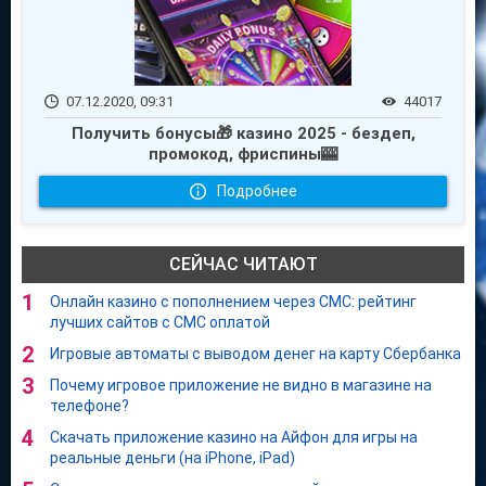
Отличие скриптовых аппаратов от
лицензионных
07.12.2020, 09:31
44017
Главным отличием скриптовых слотов от лицензионных
Получить бонусы🎁 казино 2025 - бездеп,
являются сервера, на которых они размещены. В надежном
промокод, фриспины🎰
азартном заведении загрузка игрового автомата Вулкан с
быстрыми выводами денег осуществляется с сервера
Подробнее
производителя, поэтому владелец клуба не может никаким
образом повлиять на результат.
У скриптовых аппаратов ситуация другая. В этом случае
СЕЙЧАС ЧИТАЮТ
владельцы онлайн клуба могут регулировать результаты,
Онлайн казино с пополнением через СМС: рейтинг
так как размещают копии популярных слотов на своих
лучших сайтов с СМС оплатой
серверах. Отличить скриптовую игру от настоящей
достаточно просто. Для этого необходимо кликнуть правой
Игровые автоматы с выводом денег на карту Сбербанка
кнопкой мыши по экрану с загрузкой и посмотреть, с какого
Почему игровое приложение не видно в магазине на
сервера подгружаются данные.
телефоне?
Скачать приложение казино на Айфон для игры на
реальные деньги (на iPhone, iPad)