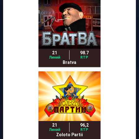
21
98.7
Линий
RTP
Bratva
21
96,2
Линий
RTP
Zoloto Partii