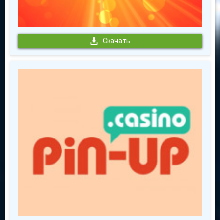
Рейтинг
Рейтинг
Пользовательский
Название
софта
юзабилити
рейтинг
JoyCasino
9.5
9.6
9.5
Redstar
7.2
8.7
7.8
Скачать
casino
Matrix
8.8
9.6
8.6
Casino
Casino X
9.7
9.8
9.7
В каждом из вышеупомянутых заведений доступна
продукция провайдера. Для игры в автоматы Уникум на
настоящие деньги обязательным условием порталов
является прохождение процесса регистрации. Для запуска
демонстрационной версии игровых аппаратов достаточно
перейти на официальный сайт или
скачать приложение
Вулкан на андроид телефон
, и уже там активировать
выбранный симулятор. Кроме того, любая продукция
разработчика доступна для скачивания на персональный
компьютер или смартфон.
📠Как скачать автоматы Unicum с
выводом реальных денег?