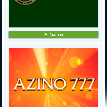
схожую с той, что когда-то существовала в наземных
заведениях, внедряя специальные эффекты и музыкальное
сопровождение. Главное достоинство автоматов Unicum –
работа на генераторе случайных чисел, обеспечивающем
стабильную работу и прозрачный игровой процесс.
Важно также отметить, что все модели симуляторов
возможно активировать в демонстрационном режиме без
Скачать
предварительной регистрации или отправки СМС-
сообщения.
📱Где можно скачать и поиграть
онлайн в автоматы Уникум на
реальные деньги
В силу того, что провайдер является отечественным,
большинство платформ, предлагающих его игровые
аппараты, нацелены на русскоязычную аудиторию. В число
самых востребованных заведений для публики из России
входят: