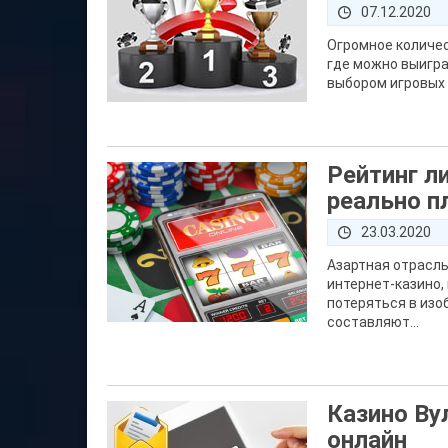
07.12.2020
Огромное количес
где можно выигр
выбором игровых 
Рейтинг л
реально п
23.03.2020
Азартная отрасль
интернет-казино,
потеряться в изо
составляют…
Казино Ву
онлайн