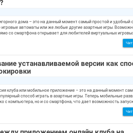
?
горного дома – это на данный момент самый простой и удобный 
 игровые автоматы или же любые другие азартные игры. Возмож
рямо со смартфона открывает для любителей виртуальных игровы
Чит
ание устанавливаемой версии как спо
окировки
ия клуба или мобильное приложение – это на данный момент са
пулярный способ играть в азартные игры. Теперь мобильные раз
ко с компьютера, но и со смартфона, что дает возможность запус
Чит
ежду приложением онлайн клуба на