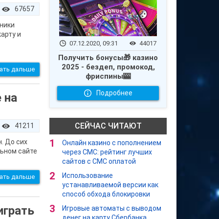
67657
нники
арту и
07.12.2020, 09:31
44017
Получить бонусы🎁 казино
2025 - бездеп, промокод,
ать дальше
фриспины🎰
Подробнее
 на
СЕЙЧАС ЧИТАЮТ
41211
. До сих
Онлайн казино с пополнением
льном сайте
через СМС: рейтинг лучших
сайтов с СМС оплатой
Использование
ать дальше
устанавливаемой версии как
способ обхода блокировки
играть
Игровые автоматы с выводом
денег на карту Сбербанка