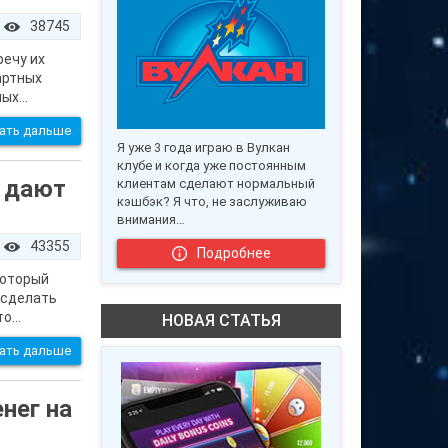
38745
речу их
артных
ных…
ать дальше
Я уже 3 года играю в Вулкан
клубе и когда уже постоянным
 дают
клиентам сделают нормальный
кэшбэк? Я что, не заслуживаю
внимания…
43355
Подробнее
который
 сделать
то…
НОВАЯ СТАТЬЯ
ать дальше
нег на