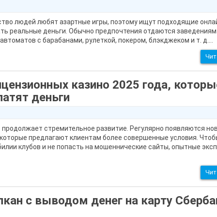
тво людей любят азартные игры, поэтому ищут подходящие онлай
ать реальные деньги. Обычно предпочтения отдаются заведениям
автоматов с барабанами, рулеткой, покером, блэкджеком и т. д.…
Чит
ицензионных казино 2025 года, которы
латят деньги
 продолжает стремительное развитие. Регулярно появляются но
 которые предлагают клиентам более совершенные условия. Чтоб
билии клубов и не попасть на мошеннические сайты, опытные экс
Чит
лкан с выводом денег на карту Сберба