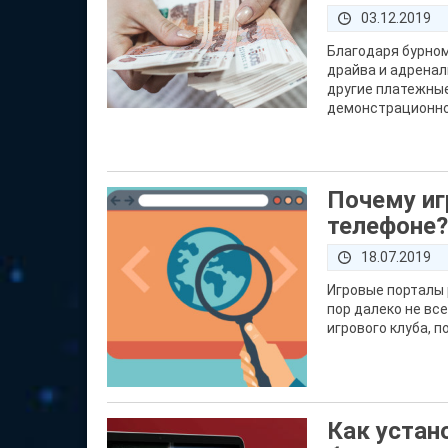
03.12.2019
Благодаря бурном
драйва и адренал
другие платежные
демонстрационн
Почему иг
телефоне?
18.07.2019
Игровые порталы 
пор далеко не вс
игрового клуба, 
Как устан