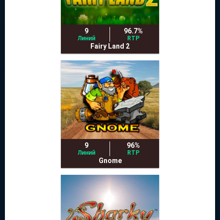
9
96.7%
Линий
RTP
Fairy Land 2
9
96%
Линий
RTP
Gnome