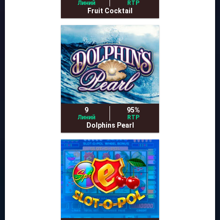
Линий
RTP
Fruit Cocktail
9
95%
Линий
RTP
Dolphins Pearl