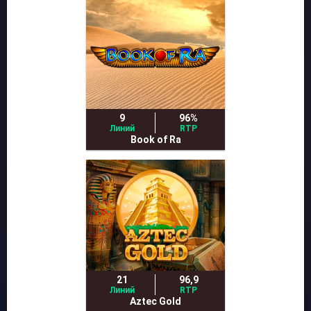
прогрессивному гемблингу. Сначала нужно было искать на
улице казино или клуб с аппаратами. Позже достаточно
было прийти домой к ПК. А сегодня всего лишь берете с
собой мобильный и наслаждаетесь бесперебойным
доступом к азартному софту.
9
96%
Линий
RTP
Book of Ra
21
96,9
Линий
RTP
Aztec Gold