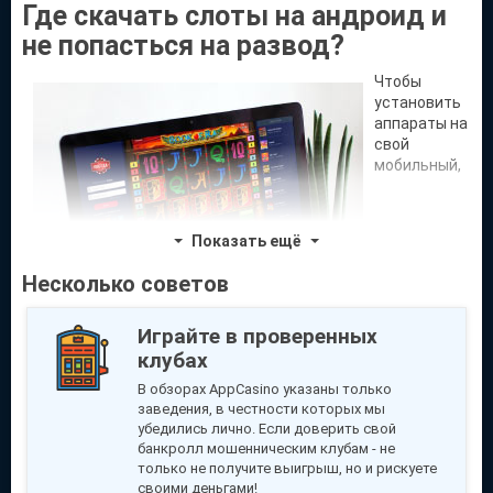
Где скачать слоты на андроид и
не попасться на развод?
Чтобы
установить
аппараты на
свой
мобильный,
Показать ещё
Несколько советов
Играйте в проверенных
клубах
В обзорах AppCasino указаны только
заведения, в честности которых мы
убедились лично. Если доверить свой
воспользуйтесь нашими ссылками на скачивание игровых
банкролл мошенническим клубам - не
автоматов, вы получите качественный софт с лицензией и
только не получите выигрыш, но и рискуете
высокой отдачей. Удобнее всего выбрать определенный
своими деньгами!