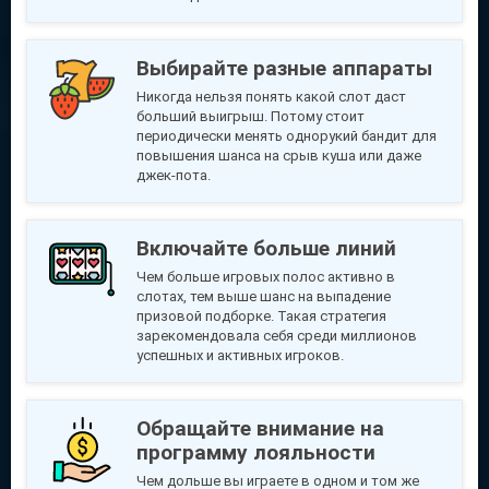
список интересующих слотов и отыскать мобильное
казино, где есть весь перечень.
Таким образом, вы сможете установить приложение клуба
Выбирайте разные аппараты
и через него играть в игровые автоматы бесплатно или на
реальные деньги. В обзорах AppCasino есть вся
Никогда нельзя понять какой слот даст
больший выигрыш. Потому стоит
необходимая информация, которая поможет подобрать
периодически менять однорукий бандит для
клуб с необходимым набором игр.
повышения шанса на срыв куша или даже
Прочитать более подробную информацию перед загрузкой
джек-пота.
игровых автоматов на андроид, вы можете в обзорах на
слоты от AppCasino. Эта информация будет полезна тем,
кто настроен не просто крутить барабаны, а разобраться в
Включайте больше линий
механике и принципах работы софта, повысить свои шансы
на успех.
Чем больше игровых полос активно в
слотах, тем выше шанс на выпадение
Как установить лучший игровой
призовой подборке. Такая стратегия
зарекомендовала себя среди миллионов
автомат?
успешных и активных игроков.
Выбор лучшего аппарата
здесь
всегда сложен для игрока. У
слотов много критериев и нужно определиться, что для вас
Обращайте внимание на
будет самым важным, а что второстепенным. Команда
AppCasino собрала список из наиболее важных моментов.
программу лояльности
Важнейшим показателем считается отдача слота RTP.
Чем дольше вы играете в одном и том же