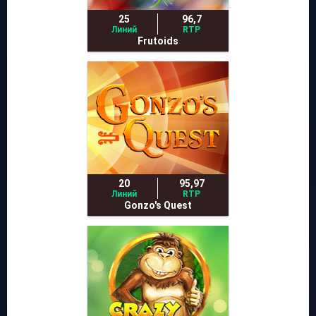
25
96,7
Линий
RTP
Frutoids
20
95,97
Линий
RTP
Gonzo's Quest