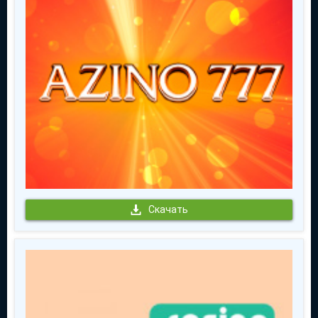
большинстве клубов, наример в
скачиваемом казино Вулкан
Старс
, условия получения бонусов составлены так, что
использовать подарок гораздо рациональнее на скачанных
игровых автоматах, чем в других геймах. В частности,
полный отыгрыш по вейджеру можно сделать только в
одноруких бандитах.
Чтобы получить бонусы в скачанных слотах, нужно
воспользоваться приложением онлайн казино. Именно
заведение выдает подарок, который потом можно
использовать в любимой игре. Эта азартная игра хороша
тем, что подходит для абсолютно всех видов бонусов:
Бездеп
Скачать
Бездепозитный бонус выдается за создание аккаунта в
клубе, еще до первого пополнения средств. Обычно это не
более 10 долларов, которые помогут играть бесплатно в
загруженные игровые автоматы, при этом делая ставки на
реальные (хоть и бонусные) деньги. Самый большой
недостаток этого предложения – высокий вейджер. Часто,
чтобы отыграть 100 рублей, придется делать ставок
суммарно на 80000, что практически невозможно без