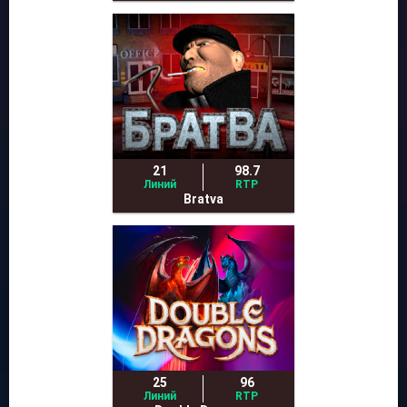
21
98.7
Линий
RTP
Bratva
25
96
Линий
RTP