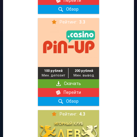
Перейти
Обзор
Рейтинг:
3.3
100 рублей
200 рублей
Мин. депозит
Мин. вывод
Скачать
Перейти
Обзор
Рейтинг:
4.3