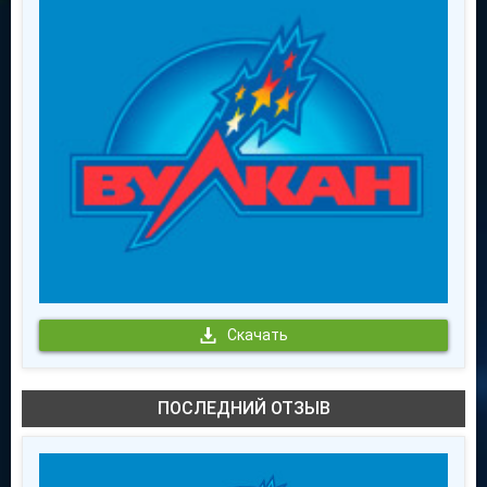
После этого приложение
отобразиться на главном экране
вашего смартфона в виде ярлыка
программы. Если же его там нет,
проверьте папку “Приложения”, а
также “Загрузки”.
Теперь вы можете смело загрузить софт, открыть
программу, войти в личный кабинет и начать игру на
реальные деньги с удобного мобильного приложения.
Скачать
ПОСЛЕДНИЙ ОТЗЫВ