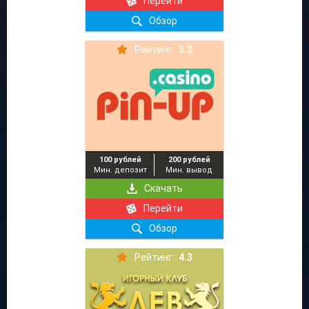
Перейти
вариант.
Обзор
Кроме этого, любители играть с ПК начинают все чаще
устанавливать десктопную версию заведения, то есть
Рейтинг:
3.3
загружать программу игрового клуба для быстрого запуска
с компьютера, а не браузера.
Если вы пока не можете определиться с наиболее
подходящим вариантом, стоит детальнее ознакомиться
особенностями и преимуществами каждого из них.
100 рублей
200 рублей
Мин. депозит
Мин. вывод
Скачать
Перейти
Обзор
Рейтинг:
4.3