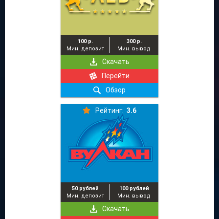
100 р.
300 р.
Мин. депозит
Мин. вывод
Скачать
Перейти
Обзор
Рейтинг:
3.6
50 рублей
100 рублей
Мин. депозит
Мин. вывод
Скачать