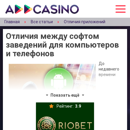
Главная
Все статьи
Отличия приложений
Отличия между софтом
заведений для компьютеров
и телефонов
До
недавнего
времени
Показать ещё
Рейтинг:
3.9