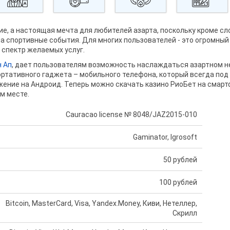
ие, а настоящая мечта для любителей азарта, поскольку кроме сл
на спортивные события. Для многих пользователей - это огромный
 спектр желаемых услуг.
н Ап
, дает пользователям возможность наслаждаться азартном не
ортативного гаджета – мобильного телефона, который всегда под 
жение на Андроид. Теперь можно скачать казино РиоБет на смарт
ом месте.
Cauracao license № 8048/JAZ2015-010
Gaminator, Igrosoft
50 рублей
100 рублей
Bitcoin, MasterCard, Visa, Yandex.Money, Киви, Нетеллер,
Скрилл