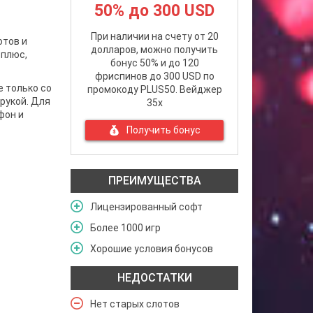
50% до 300 USD
При наличии на счету от 20
отов и
долларов, можно получить
 плюс,
бонус 50% и до 120
фриспинов до 300 USD по
 только со
промокоду PLUS50. Вейджер
рукой. Для
35х
фон и
Получить бонус
ПРЕИМУЩЕСТВА
Лицензированный софт
Более 1000 игр
Хорошие условия бонусов
НЕДОСТАТКИ
Нет старых слотов