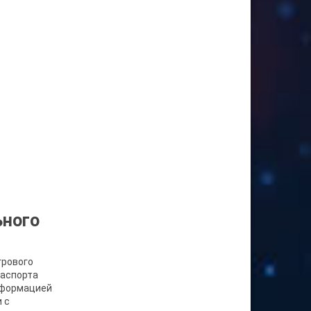
ьного
грового
паспорта
информацией
 с