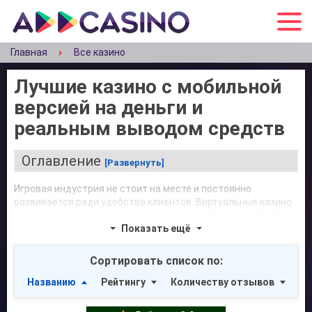
Главная
Все казино
Лучшие казино с мобильной
версией на деньги и
реальным выводом средств
Оглавление
[Развернуть]
Игровая индустрия не стоит на месте и постоянно
развивается ради удобства клиентов. Виртуальные казино
все меньше ассоциируются с компьютерами и ноутбуками,
поскольку появилась возможность играть со смартфона.
Показать ещё
Портативный игровой клуб открывает перед любителями
азарта новые возможности, поскольку позволяет запускать
Сортировать список по:
игры в любом месте.
Названию
Рейтингу
Количеству отзывов
В связи с этой тенденцией, современные залы предлагают
своим пользователям мобильную версию официального