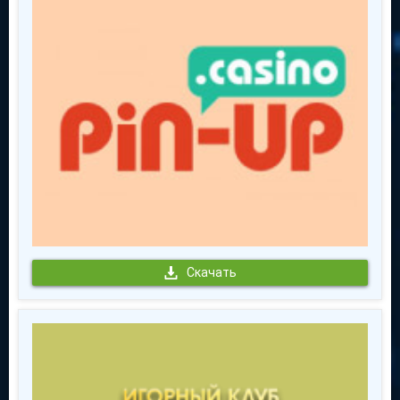
мощности;
способ получить доступ к игре без
Можно играть в любые игры, пополнять счет и
ограничений, поскольку со
выводить средства с телефона.
смартфона можно запускать
Тем не менее, мобильное приложение имеет несколько
любимые игры вне зависимости от
минусов, о которых также стоит помнить при выборе этого
вашего месторасположения.
варианта игры с телефона:
Использовать для этих целей
Регулярные блокировки сайтов с игровой тематикой;
мобильную версию официального
Необходимо качественное соединение с интернетом,
сайта или же скачиваемое
иначе игры могут провисать.
приложение – исключительно ваш
выбор, поскольку каждый из
вариантов имеет свои
Мобильные
Приветственный
Минимальный
Языки
казино
бонус
вывод
с
преимущества и недостатки.
English,
Русский,
Deutsch,
Скачать
200% к депозиту +
Казино Х
Español,
500р.
В чем превосходство мобильной
20 Фриспинов
Italiano,
Polski,
версии онлайн-казино над
Українська
мобильным приложением?
До 200000 рублей
Чемпион
Русский
на первые 5
500р.
депозитов
Прежде всего следует отметить, что далеко не все, даже
популярные интернет-площадки для азартных игр, имеют в
Русский,