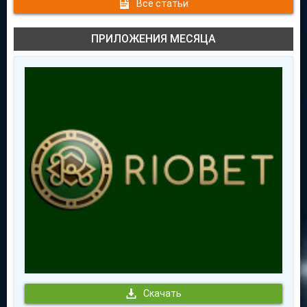
блокировку игровых ресурсов. Поэтому пользователи
пополнить счет любым из предложенных вариантов,
Все статьи
приложения могут навсегда забыть о проблемах с
запустить понравившуюся азартную игру на деньги или
доступом в любимое мобильное казино на деньги с
бесплатно и при желании вывести выигранные средства.
ПРИЛОЖЕНИЯ МЕСЯЦА
выводом. Чтобы попасть в личный кабинет в приложении
Все игровые опции присутствуют в mobile версии и удобно
игрового клуба не нужно использовать зеркало или же VPN:
реализованы, поэтому не возникает необходимости
казино запускается мгновенно с помощью одного нажатия
использовать компьютер, чтобы совершить те или иные
на иконку.
действия.
К тому же, приложение отлично работает даже при
относительно плохом соединении с интернетом, в отличии
от портативной версии онлайн клуба. Это существенный
Главное преимущество мобильной
плюс, поскольку во время игры на деньги вы можете не
версии по сравнению с приложением
переживать, что слот зависнет в самый ответственный
является то, что ничего не нужно
момент. К тому же, сам игровой клуб загружается намного
скачивать, при этом для игры
быстрее. Также качественные
мобильные приложения у
подходит абсолютной любой гаджет
казино Вулкан
.
вне зависимости от операционной
Несмотря на то, что внешне мобильное приложение
системы, в то время как
отличается от браузерной версии и тем более десктопного
скачиваемый клиент доступен
варианта официального сайта, в нем очень удобно
только на Андроид. Для игры
реализованы все игровые опции, необходимые для
подходят даже далеко не самые
комфортной игры.
современные гаджеты, ведь все,
что необходимо, - это браузер и
Вам не составит труда разобраться с личным кабинетом,
Скачать
подключение к интернету.
пополнением счета и выводом средств, ведь благодаря