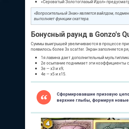
«Сероватый Золотоглазый Идол» предусматр
«Вопросительный Знак» является вайлдом, подме
выполняет функции скаттера.
Бонусный раунд в Gonzo's Q
Суммы выигрышей увеличиваются в процессе призо
появилось более 3х scatter. Экран заполняется 
1я лавина дает дополнительный мультипликат
2е осыпание поднимает эти коэффициенты со
3е — х3 и х9;
4е — х5 и х15.
Сформировавшие призовую цепо
верхние глыбы, формируя новые