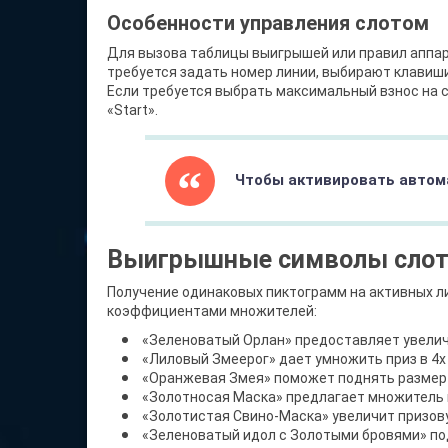
Особенности управления слотом
Для вызова таблицы выигрышей или правил аппарат
требуется задать номер линии, выбирают клавиши 
Если требуется выбрать максимальный взнос на 
«Start».
Чтобы активировать автома
Выигрышные символы слота
Получение одинаковых пиктограмм на активных 
коэффициентами множителей:
«Зеленоватый Орлан» предоставляет увеличен
«Лиловый Змеерог» дает умножить приз в 4х 
«Оранжевая Змея» поможет поднять размер в
«Золотносая Маска» предлагает множитель в
«Золотистая Свино-Маска» увеличит призову
«Зеленоватый идол с Золотыми бровями» под