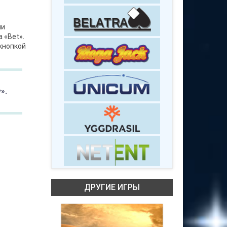
ли
 «Bet».
кнопкой
».
ДРУГИЕ ИГРЫ