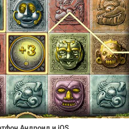
ртфон Андроид и iOS