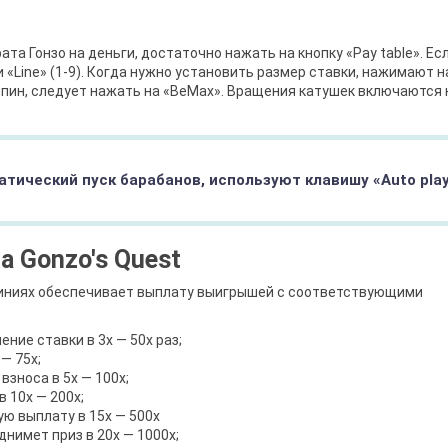
а Гонзо на деньги, достаточно нажать на кнопку «Pay table». Ес
«Line» (1-9). Когда нужно установить размер ставки, нажимают на
спин, следует нажать на «BeMax». Вращения катушек включаются 
тический пуск барабанов, используют клавишу «Auto play
 Gonzo's Quest
линиях обеспечивает выплату выигрышей с соответствующими
ие ставки в 3х — 50х раз;
— 75х;
зноса в 5х — 100х;
 10х — 200х;
ю выплату в 15х — 500х
нимет приз в 20х — 1000х;