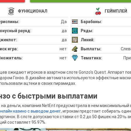
ФУНКЦИОНАЛ
ГЕЙМПЛЕЙ
риспины:
Да
Барабаны:
онусный раунд:
да
Ряды:
жекпот:
да
Линий:
иск игра:
нет
Выплаты:
Слев
ножитель:
нет
Тематика:
При
в ожидают игроков в азартном слоте Gonzo's Quest. Аппарат по
адором Гонзо. В дизайне автомата используются эффектные маски
пользовали ацтеки в своих пирамидах.
онзо с быстрыми выплатами
st на деньги, компания NetEnt предусмотрела в нем максимальный
онлайн казино с выводом денег
, игрокам предстоит собирать оди
ртинок. В слоте допускаются ставки от 0.2 до 50 фишек на 20ть 
ий составляет 95.97%.