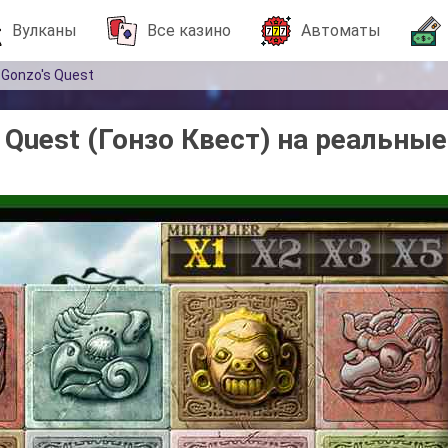
Вулканы
Все казино
Автоматы
Gonzo's Quest
 Quest (Гонзо Квест) на реальные
л