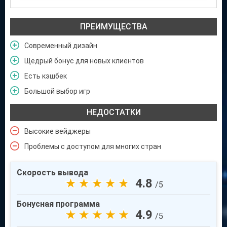
ПРЕИМУЩЕСТВА
Современный дизайн
Щедрый бонус для новых клиентов
Есть кэшбек
Большой выбор игр
НЕДОСТАТКИ
Высокие вейджеры
Проблемы с доступом для многих стран
Скорость вывода
4.8
/5
Мобильная версия официального
сайта клуба
Бонусная программа
4.9
/5
Все игры отлично открываются в браузере, а сама контора