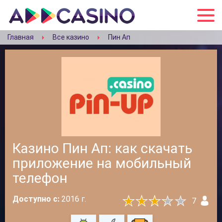
Главная
Все казино
Пин Ап
Казино Пин Ап: как скачать
приложение на мобильный
телефон
Доступно с:
2016 г.
7